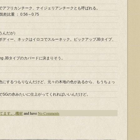
でアフリカンチーク、ナイジェリアンチークとも呼ばれる。
気乾比重 ： 0.56～0.75
思うんだが）
ボディー、ネックはイロコでスルーネック。ピックアップJBタイプ、
strong JBタイプのカバードに決まりそう。
色にするつもりなんだけど、元々の木地の色があるから、もうちょっ
でSGの赤みたいに仕上がってくれればいいんだけど。
てます。
,
機材
and have
No Comments