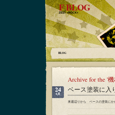
F BLOG
ZEST +ROCK+
BLOG
Archive for the '
24
ベース塗装に入
6月
来週辺りから ベースの塗装にか