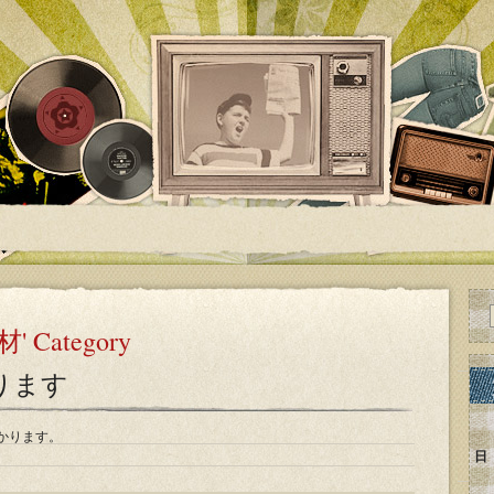
機材' Category
ります
かります。
日