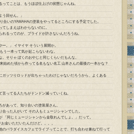
るってことは、もうほぼ仕上げの状態じゃんね。
よう回せん。」
の知り合いのYAMAHAの塗装をやってるところにする予定でした。
ってしまえばわからないのに。
られるってのが、プライドが許さないんだろうね。
ー。」 イヤイヤ そういう展開か。
 もう一本って気が起こらないわな。
な。そりゃ ぼくのおやじと同じくらいだもんな。
出来始めた頃から作ってる名もない名工 山本さんの最後の一本かな？
にガッツりロッドが出ちゃったわけじゃないだろうから、よくある
。
。
て言ってる人たちがドンドン減っていくね。
ろがあって、知り合いの塗装屋さん。
り合った人がいて その人もミュージシャンでした。
が 「同じミュージシャンから金取れんでしょ。」だって。
りお金いただいたんだけど。。。。
池のパラダイスカフェでライブってことで、打ち合わせ兼ねて行って