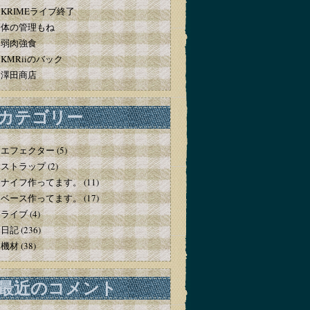
KRIMEライブ終了
体の管理もね
弱肉強食
KMRiiのバック
澤田商店
カテゴリー
エフェクター
(5)
ストラップ
(2)
ナイフ作ってます。
(11)
ベース作ってます。
(17)
ライブ
(4)
日記
(236)
機材
(38)
最近のコメント