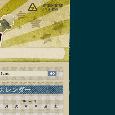
SUBSCRIBE
IN A RSS
カレンダー
2026年8月
月
火
水
木
金
土
1