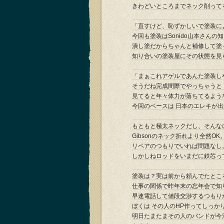
きわどいところまでネック削って
「直すけど、恥ずかしいで塗装に
今回も塗装はSonido山本さん
潰し塗だからちゃんと補修して塗
知り合いの塗装屋にその状態を見
「まぁこれアゲルであんた塗装しや
そうだね完成間際でやっちゃうと
見てると年々体力が落ちてるよう
今回のベースは 日本のエレキが
もともと極太ネックだし、そんな
Gibsonのネック折れより全然OK
リペアのつもりでいれば問題なし
しかしねロッドをいまだに鉄芯っ
塗装は？実は前から頼んでたとこ
仕事の関係で昨年末の忘年会で知
早速電話して値段交渉するつもり
ぼくは その人のHP作ってしっか
明日たまたまその人のバンドが今