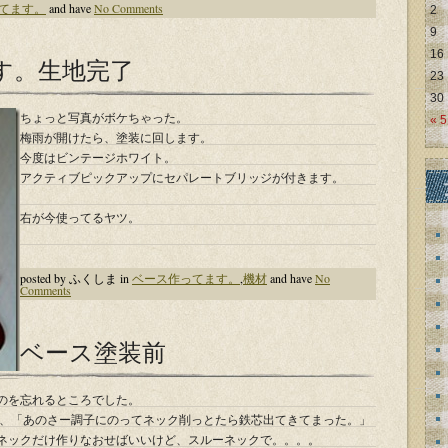
てます。
and have
No Comments
2
9
16
す。生地完了
23
30
ちょっと写真がボケちゃった。
« 
梅雨が開けたら、塗装に回します。
今度はビンテージホワイト。
アクティブピックアップにセパレートブリッジが付きます。
右が今使ってるヤツ。
posted by ふくしま in
ベース作ってます。
,
機材
and have
No
Comments
ベース塗装前
のを忘れるところでした。
あり、「あのさー調子にのってネック削っとたら鉄芯出てきてまった。」
ネックだけ作りなおせばいいけど、スルーネックで。。。。