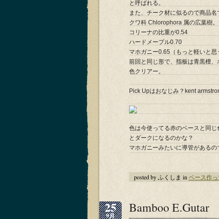
と呼ばれる。
また、チーク材に似るので商品名
クワ科 Chlorophora 属の広葉樹。
コリーナの比重が0.54
ハードメープル0.70
マホガニー0.65（もっと軽いと
前回と同じ形で、指板は青黒檀、
色クリアー。
Pick Upはおなじみ？kent arm
色は今使ってる赤のベースと同じ
とダークになるのかな？
マホガニーみたいに導管があるの
posted by ふくしま in
ベース作っ
25
Bamboo E.Gutar
9月