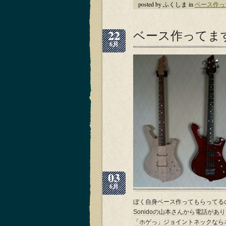
posted by ふくしま in
ベース作っ
22
ベース作ってま
6月
03
6月
ぼく自身ベース作ってもらってる
Sonidoの山本さんから電話が
「ホゲっ」ジョイントネックなら