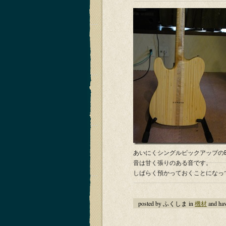
あいにくシングルピックアップのE.
音は甘く張りのある音です。
しばらく預かっておくことになっ
posted by ふくしま in
機材
and ha