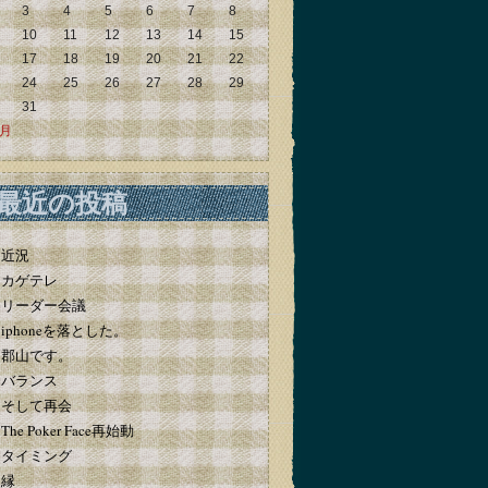
3
4
5
6
7
8
10
11
12
13
14
15
17
18
19
20
21
22
24
25
26
27
28
29
31
5月
最近の投稿
近況
カゲテレ
リーダー会議
iphoneを落とした。
郡山です。
バランス
そして再会
The Poker Face再始動
タイミング
縁