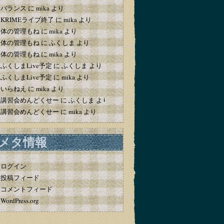
バランス
に
mika
より
KRIMEライブ終了
に
mika
より
体の管理もね
に
mika
より
体の管理もね
に
ふくしま
より
体の管理もね
に
mika
より
ふくしまLive予定
に
ふくしま
より
ふくしまLive予定
に
mika
より
いらねえ
に
mika
より
講習会めんどくせー
に
ふくしま
より
講習会めんどくせー
に
mika
より
メタ情報
ログイン
投稿フィード
コメントフィード
WordPress.org