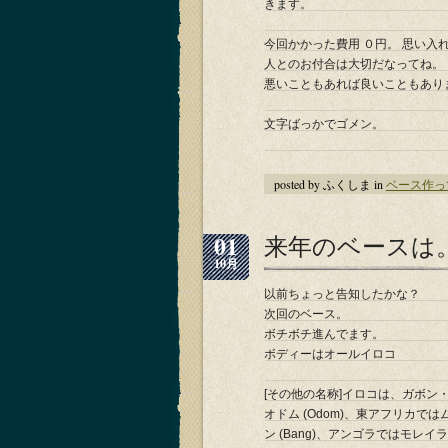
きます。
今回かかった費用 ０円。 思い入
人とのお付合は大切だなってね。
悪いこともあれば良いこともあり
文字ばっかでゴメン。
posted by ふくしま in
ベース作っ
01
来年のベースは
10月
以前ちょっと告知したかな？
次回のベース。
ボチボチ進んでます。
ボディーはオールイロコ
[その他の名称]イロコは、ガボ
オドム (Odom)、東アフリカではム
ン (Bang)、アンゴラではモレイラ (