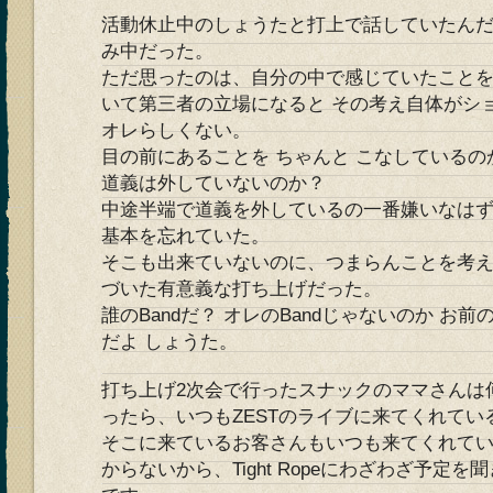
活動休止中のしょうたと打上で話していたん
み中だった。
ただ思ったのは、自分の中で感じていたこと
いて第三者の立場になると その考え自体がシ
オレらしくない。
目の前にあることを ちゃんと こなしている
道義は外していないのか？
中途半端で道義を外しているの一番嫌いなは
基本を忘れていた。
そこも出来ていないのに、つまらんことを考え
づいた有意義な打ち上げだった。
誰のBandだ？ オレのBandじゃないのか お前
だよ しょうた。
打ち上げ2次会で行ったスナックのママさんは
ったら、いつもZESTのライブに来てくれてい
そこに来ているお客さんもいつも来てくれて
からないから、Tight Ropeにわざわざ予定