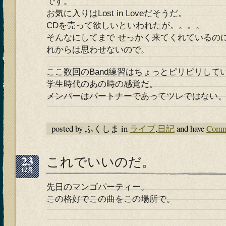
です。
お気に入りはLost in Loveだそうだ。
CDを売って欲しいといわれたが。。。。
そんなにしてまで せっかく来てくれているの
れからは思わせないので。
ここ数回のBand練習はちょっとピリピリして
学生時代のあの時の感覚だ。
メンバーはパートナーであってツレではない
posted by ふくしま in
ライブ
,
日記
and have
Comm
23
これでいいのだ。
12月
先日のマンゴパーティー。
この格好でこの曲をこの場所で。