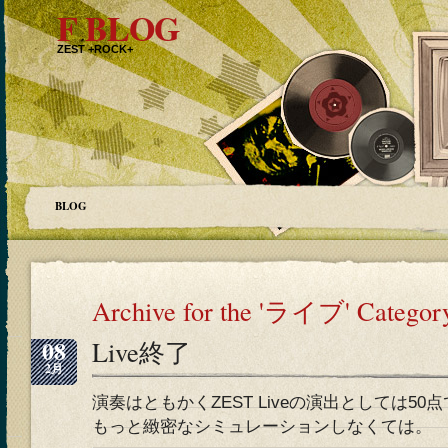
F BLOG
ZEST +ROCK+
BLOG
Archive for the 'ライブ' Categor
08
Live終了
2月
演奏はともかくZEST Liveの演出としては50
もっと緻密なシミュレーションしなくては。