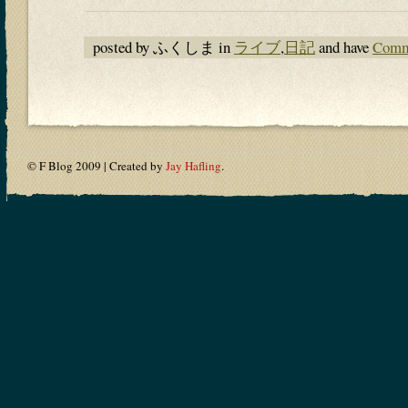
posted by ふくしま in
ライブ
,
日記
and have
Comm
© F Blog 2009 | Created by
Jay Hafling
.