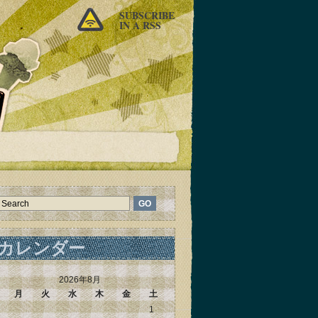
SUBSCRIBE
IN A RSS
カレンダー
2026年8月
月
火
水
木
金
土
1