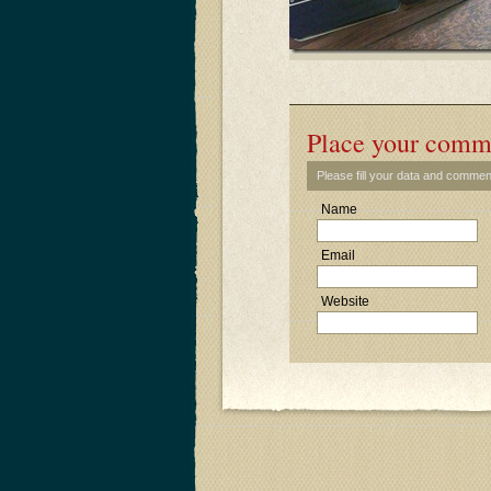
Place your comm
Please fill your data and commen
Name
Email
Website