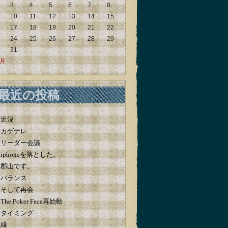
3
4
5
6
7
8
10
11
12
13
14
15
17
18
19
20
21
22
24
25
26
27
28
29
31
5月
最近の投稿
近況
カゲテレ
リーダー会議
iphoneを落とした。
郡山です。
バランス
そして再会
The Poker Face再始動
タイミング
縁