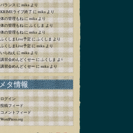
バランス
に
mika
より
KRIMEライブ終了
に
mika
より
体の管理もね
に
mika
より
体の管理もね
に
ふくしま
より
体の管理もね
に
mika
より
ふくしまLive予定
に
ふくしま
より
ふくしまLive予定
に
mika
より
いらねえ
に
mika
より
講習会めんどくせー
に
ふくしま
より
講習会めんどくせー
に
mika
より
メタ情報
ログイン
投稿フィード
コメントフィード
WordPress.org