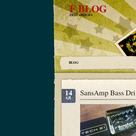
F BLOG
ZEST +ROCK+
BLOG
14
SansAmp Bass Dri
8月