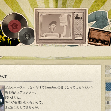
ver
どんなベースも つなぐだけでSansAmpの音になってしまうという
悪名高きエフェクター。
買いました。
Sansの音嫌いじゃないんで。
日
まだ音出ししてませんが。