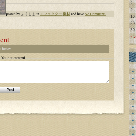
2
9
posted by ふくしま in
エフェクター
,
機材
and have
No Comments
16
23
30
« 
ent
t below.
Your comment