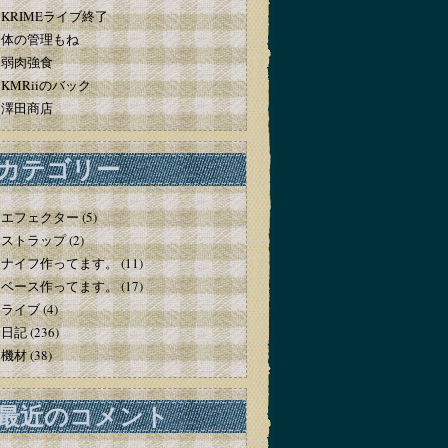
KRIMEライブ終了
体の管理もね
弱肉強食
KMRiiのバック
澤田商店
カテゴリー
エフェクター
(5)
ストラップ
(2)
ナイフ作ってます。
(11)
ベース作ってます。
(17)
ライブ
(4)
日記
(236)
機材
(38)
最近のコメント