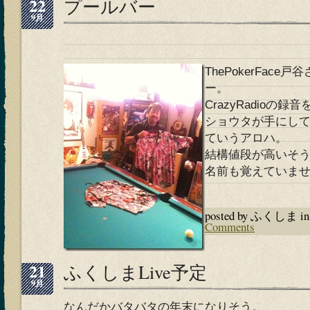
22
プールバー
9月
ThePokerFac
ー。
CrazyRadioの
ショウタが手にし
ていうアロハ。
結構値段が高いそ
名前も覚えていま
posted by ふくしま i
Comments
21
ふくしまLive予定
9月
なんだかバタバタの年末になりそう。