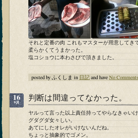
それと定番の肉 これもマスターが用意してき
柔らかくてうまかった。
塩コショウに本わさびで頂きました。
posted by ふくしま in
日記
and have
No Comment
16
判断は間違ってなかった。
9月
ヤルって言った以上責任持ってやらなきゃい
グダグダ女々しい。
あてにしたオレがいけないんだね。
ちょっと抽象的でゴメン。