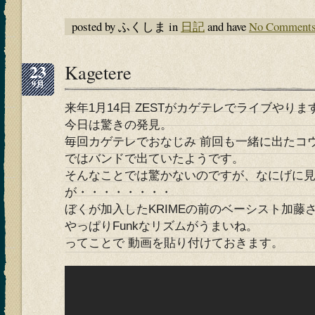
posted by ふくしま in
日記
and have
No Comment
23
Kagetere
9月
来年1月14日 ZESTがカゲテレでライブやりま
今日は驚きの発見。
毎回カゲテレでおなじみ 前回も一緒に出たコ
ではバンドで出ていたようです。
そんなことでは驚かないのですが、なにげに
が・・・・・・・・
ぼくが加入したKRIMEの前のベーシスト加藤
やっぱりFunkなリズムがうまいね。
ってことで 動画を貼り付けておきます。