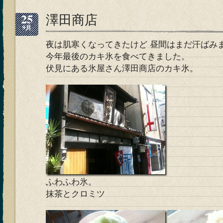
25
澤田商店
9月
夜は肌寒くなってきたけど 昼間はまだ汗ばみ
今年最後のカキ氷を食べてきました。
伏見にある氷屋さん澤田商店のカキ氷。
ふわふわ氷。
抹茶とクロミツ