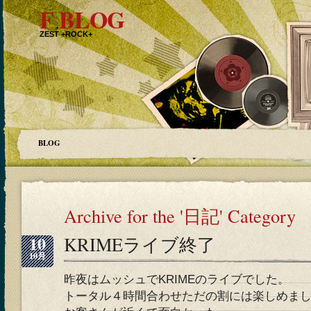
F BLOG
ZEST +ROCK+
BLOG
Archive for the '日記' Category
10
KRIMEライブ終了
10月
昨夜はムッシュでKRIMEのライブでした。
トータル４時間合わせただの割には楽しめま