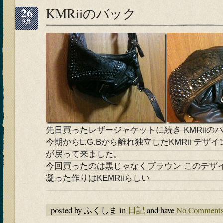
26
KMRiiのバック
9月
先日買ったレザージャケットに続き KMRiiの
今期からL.G.Bから離れ独立したKMRii デ
が戻って来ました。
今回買ったのは黒じゃなくブラウン このデザ
凝った作りはKEMRiiらしい
posted by ふくしま in
日記
and have
No Comment