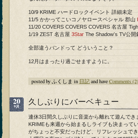
10/9 KRIME ハードロックイベント 詳細未定
11/5 かかってこいコノヤロースペシャル 郡山
11/20 COVERS COVERS COVERS 名古屋 Tigh
1/19 ZEST 名古屋
3Star
The Shadow’s TV公
全部違うバンドって どういうこと？
12月はまったり過ごせますように。
posted by ふくしま in
日記
and have
Comments (2
20
久しぶりにバーベキュー
9月
連休3日間久しぶりに音楽から離れて遊んでき
KRIMEも来週から始まるしライブも決まって
がちょっと不安だったけど、リフレッシュで