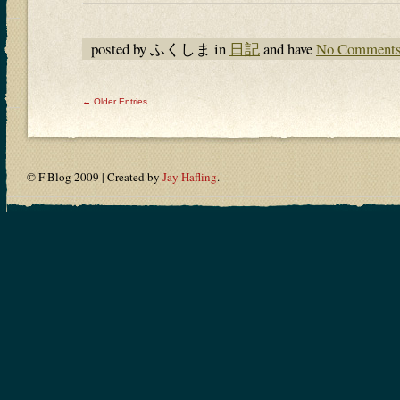
posted by ふくしま in
日記
and have
No Comment
← Older Entries
© F Blog 2009 | Created by
Jay Hafling
.