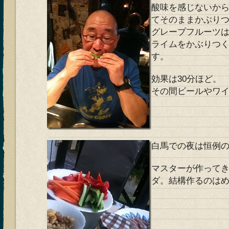
酸味を感じないか
てそのままかぶり
グレープフルーツ
ライムをかぶりつ
す。
効果は30分ほど。
その間ビールやワ
白馬での夜は恒例
マスターが作って
ダ。結構作るのは