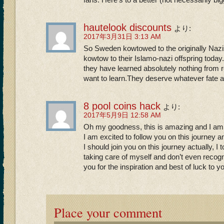
fans. Here’s to a better (not necessarily b
hautelook discounts
より:
2017年3月31日 3:13 AM
So Sweden kowtowed to the originally Nazi
kowtow to their Islamo-nazi offspring today.
they have learned absolutely nothing from r
want to learn.They deserve whatever fate 
8 pool coins hack
より:
2017年5月9日 12:58 AM
Oh my goodness, this is amazing and I am s
I am excited to follow you on this journey a
I should join you on this journey actually, 
taking care of myself and don’t even reco
you for the inspiration and best of luck to 
Place your comment