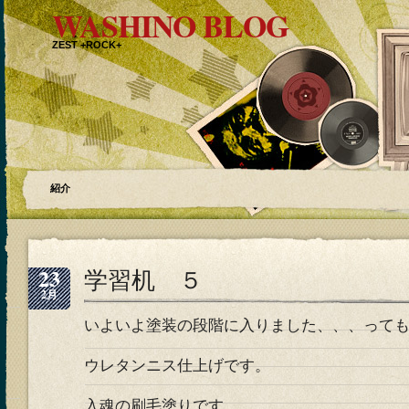
WASHINO BLOG
ZEST +ROCK+
紹介
23
学習机 ５
2月
いよいよ塗装の段階に入りました、、、って
ウレタンニス仕上げです。
入魂の刷毛塗りです。