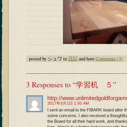
posted by シュワ in
日記
and have
Comments (3)
3 Responses to “学習机 ５”
http://www.unlimitedgoldforgam
2017年3月1日 1:50 AM
I sent an email to the FIBARK board after th
some concerns. I also received a thoughtful
the Board for all their hard work, and thanks